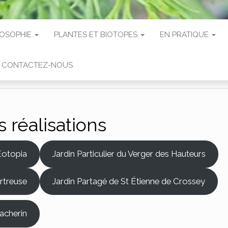
LOSOPHIE
PLANTES ET BIOTOPES
EN PRATIQUE
CONTACTEZ-NOUS
 réalisations
Eotopia
Jardin Particulier du Verger des Hauteurs
artreuse
Jardin Partagé de St Étienne de Crossey
Macherin