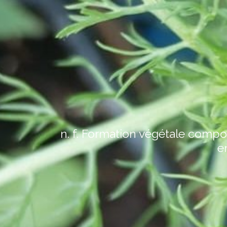
n. f. Formation végétale compo
e