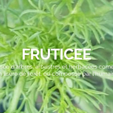
FRUTICEE
sée d'arbres, arbustres et herbacées com
n lisère de forêt, ou composée par l'humain